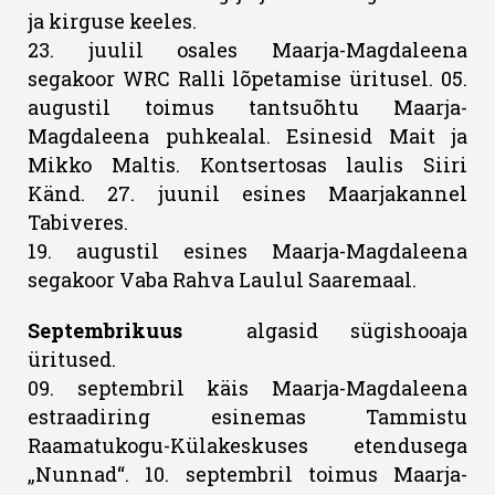
ja kirguse keeles.
23. juulil osales Maarja-Magdaleena
segakoor WRC Ralli lõpetamise üritusel. 05.
augustil toimus tantsuõhtu Maarja-
Magdaleena puhkealal. Esinesid Mait ja
Mikko Maltis. Kontsertosas laulis Siiri
Känd. 27. juunil esines Maarjakannel
Tabiveres.
19. augustil esines Maarja-Magdaleena
segakoor Vaba Rahva Laulul Saaremaal.
Septembrikuus
algasid sügishooaja
üritused.
09. septembril käis Maarja-Magdaleena
estraadiring esinemas Tammistu
Raamatukogu-Külakeskuses etendusega
„Nunnad“. 10. septembril toimus Maarja-