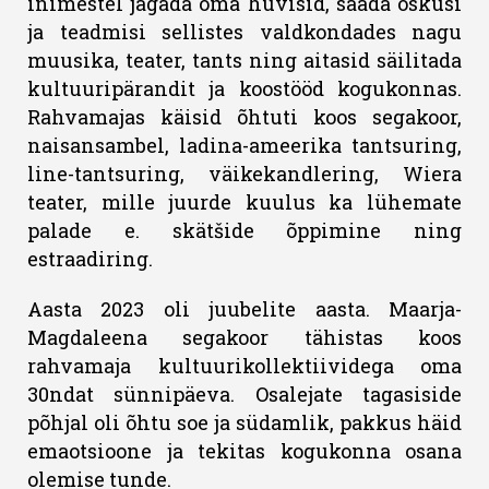
inimestel jagada oma huvisid, saada oskusi
ja teadmisi sellistes valdkondades nagu
muusika, teater, tants ning aitasid säilitada
kultuuripärandit ja koostööd kogukonnas.
Rahvamajas käisid õhtuti koos segakoor,
naisansambel, ladina-ameerika tantsuring,
line-tantsuring, väikekandlering, Wiera
teater, mille juurde kuulus ka lühemate
palade e. skätšide õppimine ning
estraadiring.
Aasta 2023 oli juubelite aasta. Maarja-
Magdaleena segakoor tähistas koos
rahvamaja kultuurikollektiividega oma
30ndat sünnipäeva. Osalejate tagasiside
põhjal oli õhtu soe ja südamlik, pakkus häid
emaotsioone ja tekitas kogukonna osana
olemise tunde.