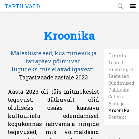
TARTU VALD
Kroonika
Mälestuste aed, kus minevik ja
Üldinfo
tänapäev põimuvad
Teated
lugu
deks, mis elavad igavesti!
Huviringid
Teenused
Tagasivaade aastale 2023
Sündmused
Puhkeala
Aasta 2023 oli täis mitmekesist
Galerii
tegevust. Jätkuvalt olid
Ajalugu
oluliseks osaks kaasava
Kroonika
kultuurielu edendamisel
Kontakt
kogukonnas rahvamaja ringide
tegevused, mis võimaldasid