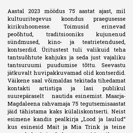
Aastal 2023 möödus 75 aastat ajast, mil
kultuuritegevus koondus praegusesse
kirikuhoonesse. Toimusid erinevad
peoõhtud, traditsiooniks kujunenud
sündmused, kino- ja teatrietendused,
kontserdid. Üritustest tuli valikuid teha
tantsuõhtute kahjuks ja seda just vajaliku
tantsuruumi puudumise tõttu. Seevastu
jätkuvalt huvipakkuvamad olid kontserdid.
Väikene saal võimaldas tekitada tihedamat
kontakti artistiga ja lasi publikul
suurepäraselt nautida esinemist. Maarja-
Magdaleena rahvamaja 75 tegutsemisaastat
jäid tähistama kaks külaliskontserti. Neist
esimene kandis pealkirja „Lood ja laulud“
kus esinesid Mait ja Mia Trink ja teine