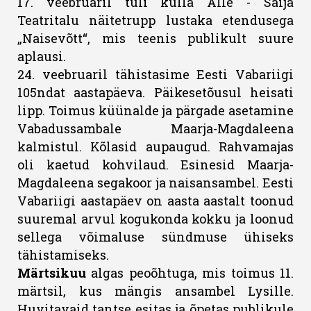
17. veebruaril tuli külla Alle - Saija
Teatritalu näitetrupp lustaka etendusega
„Naisevõtt“, mis teenis publikult suure
aplausi.
24. veebruaril tähistasime Eesti Vabariigi
105ndat aastapäeva. Päikesetõusul heisati
lipp. Toimus küünalde ja pärgade asetamine
Vabadussambale Maarja-Magdaleena
kalmistul. Kõlasid aupaugud. Rahvamajas
oli kaetud kohvilaud. Esinesid Maarja-
Magdaleena segakoor ja naisansambel. Eesti
Vabariigi aastapäev on aasta aastalt toonud
suuremal arvul kogukonda kokku ja loonud
sellega võimaluse sündmuse ühiseks
tähistamiseks.
Märtsikuu
algas peoõhtuga, mis toimus 11.
märtsil, kus mängis ansambel Lysille.
Huvitavaid tantse esitas ja õpetas publikule