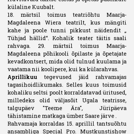
külaline Kuubalt.
18. märtsil toimus teatriõhtu Maarja-
Magdaleena Wiera teatrilt, kus mängiti
kahe ja poole tunni pikkust näidendit „
Tühjad hällid“. Kohalik teater täitis saali
rahvaga. 29. märtsil toimus Maarja-
Magdaleena põhikooli õpilaste ja õpetajate
kevadkontsert, mida olid tulnud kuulama ja
vaatama nii koolipere, kui ka külarahvas.
Aprillikuu
tegevused jäid rahvamajas
tagasihoidlikumaks. Selles kuus toimusid
kohaliku seltsi poolt korraldatavad üritused,
milledeks olid väljasõit Ugala teatrisse,
talgupäev "Teeme Ära", Jüripäeva
tähistamine matkaga ümber Saare järve .
Rahvamaja korraldas 15. aprillil tantsuõhtu
ansambliga Special Pro. Mustkunstishow