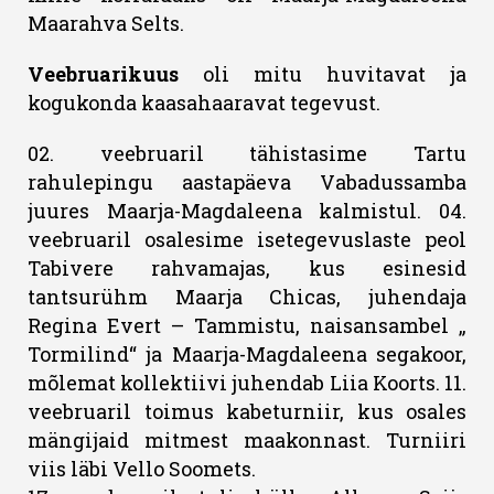
Maarahva Selts.
Veebruarikuus
oli mitu huvitavat ja
kogukonda kaasahaaravat tegevust.
02. veebruaril tähistasime Tartu
rahulepingu aastapäeva Vabadussamba
juures Maarja-Magdaleena kalmistul. 04.
veebruaril osalesime isetegevuslaste peol
Tabivere rahvamajas, kus esinesid
tantsurühm Maarja Chicas, juhendaja
Regina Evert – Tammistu, naisansambel „
Tormilind“ ja Maarja-Magdaleena segakoor,
mõlemat kollektiivi juhendab Liia Koorts. 11.
veebruaril toimus kabeturniir, kus osales
mängijaid mitmest maakonnast. Turniiri
viis läbi Vello Soomets.