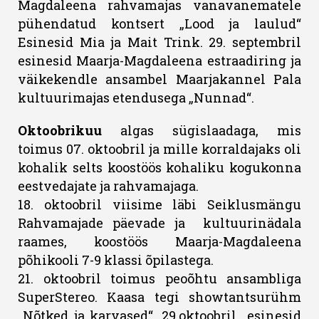
Magdaleena rahvamajas vanavanematele
pühendatud kontsert „Lood ja laulud“
Esinesid Mia ja Mait Trink. 29. septembril
esinesid Maarja-Magdaleena estraadiring ja
väikekendle ansambel Maarjakannel Pala
kultuurimajas etendusega „Nunnad“.
Oktoobrikuu
algas sügislaadaga, mis
toimus 07. oktoobril ja mille korraldajaks oli
kohalik selts koostöös kohaliku kogukonna
eestvedajate ja rahvamajaga.
18. oktoobril viisime läbi Seiklusmängu
Rahvamajade päevade ja kultuurinädala
raames, koostöös Maarja-Magdaleena
põhikooli 7-9 klassi õpilastega.
21. oktoobril toimus peoõhtu ansambliga
SuperStereo. Kaasa tegi showtantsurühm
„Nõtked ja karvased“. 29.oktoobril
esinesid