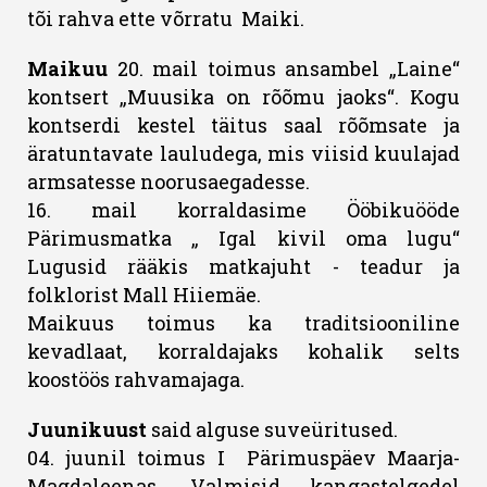
tõi rahva ette võrratu Maiki.
Maikuu
20. mail toimus ansambel „Laine“
kontsert „Muusika on rõõmu jaoks“. Kogu
kontserdi kestel täitus saal rõõmsate ja
äratuntavate lauludega, mis viisid kuulajad
armsatesse noorusaegadesse.
16. mail korraldasime Ööbikuööde
Pärimusmatka „ Igal kivil oma lugu“
Lugusid rääkis matkajuht - teadur ja
folklorist Mall Hiiemäe.
Maikuus toimus ka traditsiooniline
kevadlaat, korraldajaks kohalik selts
koostöös rahvamajaga.
Juunikuust
said alguse suveüritused.
04. juunil toimus I Pärimuspäev Maarja-
Magdaleenas. Valmisid kangastelgedel