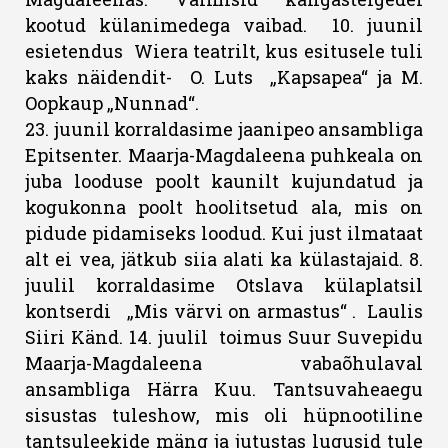
kootud külanimedega vaibad. 10. juunil
esietendus Wiera teatrilt, kus esitusele tuli
kaks näidendit- O. Luts „Kapsapea“ ja M.
Oopkaup „Nunnad“.
23. juunil korraldasime jaanipeo ansambliga
Epitsenter. Maarja-Magdaleena puhkeala on
juba looduse poolt kaunilt kujundatud ja
kogukonna poolt hoolitsetud ala, mis on
pidude pidamiseks loodud. Kui just ilmataat
alt ei vea, jätkub siia alati ka külastajaid. 8.
juulil korraldasime Otslava külaplatsil
kontserdi „Mis värvi on armastus“ . Laulis
Siiri Känd. 14. juulil toimus Suur Suvepidu
Maarja-Magdaleena vabaõhulaval
ansambliga Härra Kuu. Tantsuvaheaegu
sisustas tuleshow, mis oli hüpnootiline
tantsuleekide mäng ja jutustas lugusid tule