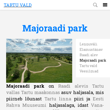
TARTU VALD
Majoraadi park
Lennuväli
Elamustänav
Raadi alev
Majoraadi park
Tartu vald
Veesilmad
Majoraadi park
on
Raadi alevis
Tartu
vallas
Tartu maakonnas
asuv haljasala, mis
piirneb lõunast
Tartu linna
piiri ja
Eesti
Rahva Muuseumi
haljasalaga, idast
Vana-