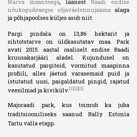
Narva maanteega
, läänest
Raadi endise
nõukogudeaegse sõjaväelennujaama
alaga
ja põhjapoolses küljes asub niit.
Pargi pindala on 13,86 hektarit ja
sihtotstarve on üldkasutatav maa. Park
avati 2015. aastal osaliselt endise Raadi
kruusakarjääri aladel. Kujundusel on
kasutatud pargiteid, vormitud maapinna
profiili, alles jäetud varasemaid puid ja
istutatud uusi, paigaldatud pingid, rajatud
[1]
[2]
[3]
veesilmad ja kivikülv.
Majoraadi park, kus toimub ka juba
traditsiooniliseks saanud Rally Estonia
Tartu valla etapp.