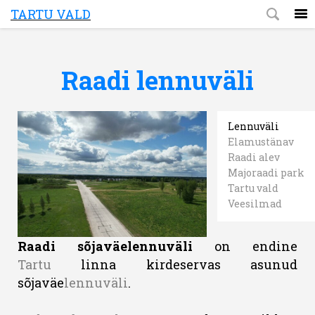
TARTU VALD
Raadi lennuväli
Lennuväli
Elamustänav
Raadi alev
Majoraadi park
Tartu vald
Veesilmad
Raadi sõjaväelennuväli
on endine
Tartu
linna kirdeservas asunud
sõjaväe
lennuväli
.