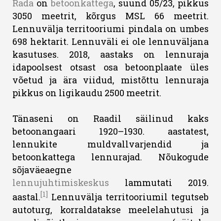
Rada
on
betoonkattega
, suund 05/23, pikkus
3050 meetrit, kõrgus MSL 66 meetrit.
Lennuvälja territooriumi pindala on umbes
698 hektarit. Lennuväli ei ole lennuväljana
kasutuses. 2018, aastaks on lennuraja
idapoolsest otsast osa betoonplaate üles
võetud ja ära viidud, mistõttu lennuraja
pikkus on ligikaudu 2500 meetrit.
Tänaseni on Raadil säilinud kaks
betoonangaari 1920–1930. aastatest,
lennukite muldvallvarjendid ja
betoonkattega lennurajad. Nõukogude
sõjaväeaegne
lennujuhtimiskeskus
lammutati 2019.
[1]
aastal.
Lennuvälja territooriumil tegutseb
autoturg, korraldatakse meelelahutusi ja