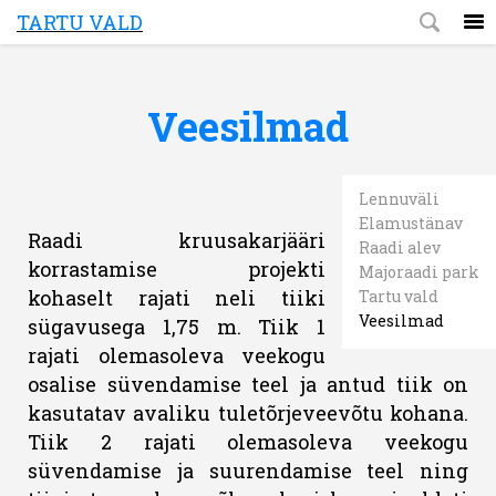
TARTU VALD
Veesilmad
Lennuväli
Elamustänav
Raadi kruusakarjääri
Raadi alev
korrastamise projekti
Majoraadi park
kohaselt rajati neli tiiki
Tartu vald
Veesilmad
sügavusega 1,75 m. Tiik 1
rajati olemasoleva veekogu
osalise süvendamise teel ja antud tiik on
kasutatav avaliku tuletõrjeveevõtu kohana.
Tiik 2 rajati olemasoleva veekogu
süvendamise ja suurendamise teel ning