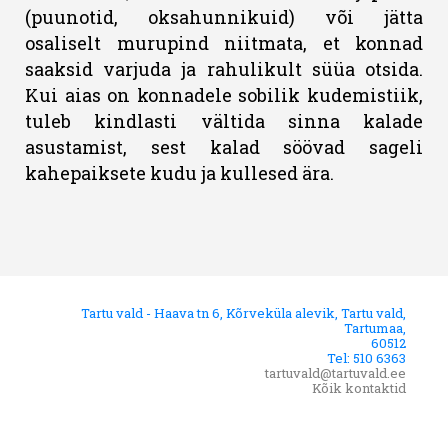
(puunotid, oksahunnikuid) või jätta
osaliselt murupind niitmata, et konnad
saaksid varjuda ja rahulikult süüa otsida.
Kui aias on konnadele sobilik kudemistiik,
tuleb kindlasti vältida sinna kalade
asustamist, sest kalad söövad sageli
kahepaiksete kudu ja kullesed ära.
Tartu vald - Haava tn 6, Kõrveküla alevik, Tartu vald,
Tartumaa,
60512
Tel: 510 6363
tartuvald@tartuvald.ee
Kõik kontaktid