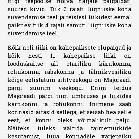
tiigi teepoolse nõlva harjale paigaldati
suured kivid. Tiik 3 rajati liigniiske koha
süvendamise teel ja teistest tiikidest eemal
paiknev tiik 4 rajati samuti liigniiske koha
süvendamise teel.
Kõik neli tiiki on kahepaiksete elupaigad ja
kõik Eesti 11 kahepaikse liiki on
looduskaitse all. Hariliku kärnkonna,
rohukonna, rabakonna ja tähnikvesiliku
kõige eelistatum sihtveekogu on Majoraadi
pargi suurim veekogu. Enim leidus
Majoraadi pargi tiigi ümbruses ja tiikides
kärnkonni ja rohukonni. Inimene saab
konnasid aitasid sellega, et seisab hea selle
eest, et konni oleks võimalikult palju.
Näiteks tuleks vältida taimemürkide
kasutamist, luua konnadele varjepaiku